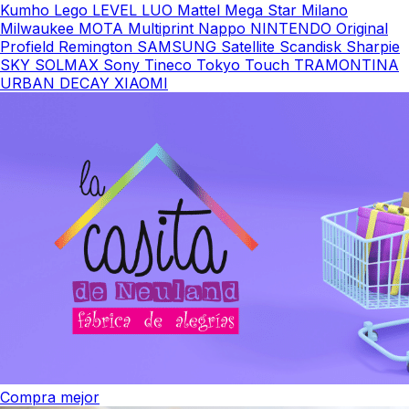
Kumho
Lego
LEVEL
LUO
Mattel
Mega Star
Milano
Milwaukee
MOTA
Multiprint
Nappo
NINTENDO
Original
Profield
Remington
SAMSUNG
Satellite
Scandisk
Sharpie
SKY
SOLMAX
Sony
Tineco
Tokyo
Touch
TRAMONTINA
URBAN DECAY
XIAOMI
Compra mejor